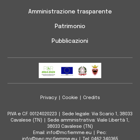
Amministrazione trasparente
Patrimonio
Pubblicazioni
Privacy
|
Cookie
|
Credits
P.IVA e C.F. 00124020223
|
Sede legale:
Via Scario 1, 38033
Cavalese (TN)
|
Sede amministrativa:
Viale Libertà 1,
38033 Cavalese (TN)
Email:
info@mcfiemme.eu
|
Pec:
info@pec.mcfiemme.eu
|
Tel:
0462 340365